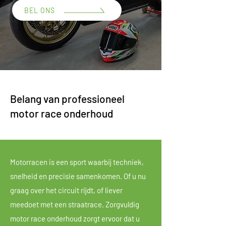
BEL ONS
Belang van professioneel
motor race onderhoud
Motorracen is een sport waarbij techniek,
snelheid en precisie samenkomen. Of u nu
graag over het circuit rijdt, of liever
meedoet met een straatrace. Zorgvuldig
motor race onderhoud zorgt ervoor dat u