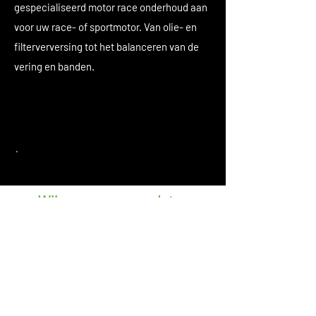
gespecialiseerd motor race onderhoud aan
voor uw race- of sportmotor. Van olie- en
filterverversing tot het balanceren van de
vering en banden.
Wij zorgen ervoor dat uw
motor in topconditie blijft.
Maak direct een afspraak voor
motor race onderhoud bij Autobedrijf
Rustema in Winkel.